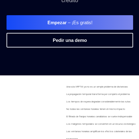
crédito
Empezar
– ¡Es gratis!
Pedir una demo
Una ruta VRPTW ya no es un simple problema de distancias
La propagación temporal transforma por completo el problema
Los tiempos de espera degradan considerablemente las rutas
No todas las ventanas horarias tienen el mismo impacto
El filtrado de franjas horarias candidatas se vuelve indispensable
Los márgenes temporales se convierten en un recurso estratégico
Las ventanas horarias amplifican los efectos colaterales de las
inserciones