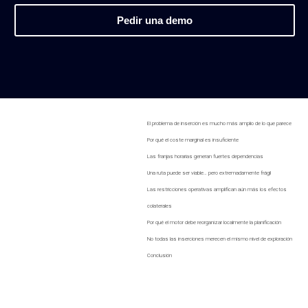
Pedir una demo
El problema de inserción es mucho más amplio de lo que parece
Por qué el coste marginal es insuficiente
Las franjas horarias generan fuertes dependencias
Una ruta puede ser viable… pero extremadamente frágil
Las restricciones operativas amplifican aún más los efectos
colaterales
Por qué el motor debe reorganizar localmente la planificación
No todas las inserciones merecen el mismo nivel de exploración
Conclusión