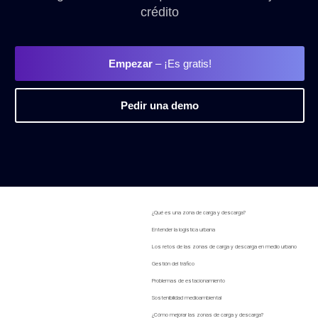
crédito
Empezar
– ¡Es gratis!
Pedir una demo
¿Qué es una zona de carga y descarga?
Entender la logística urbana
Los retos de las zonas de carga y descarga en medio urbano
Gestión del tráfico
Problemas de estacionamiento
Sostenibilidad medioambiental
¿Cómo mejorar las zonas de carga y descarga?