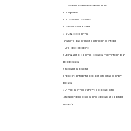
1. El Plan de Movilidad Urbana Sostenible (PMUS)
2. La ergonomía
3. Las condiciones de trabajo
4. Compartir infraestructuras
5. Refuerzo de los controles
Herramientas para optimizar la planificación de entregas
1. Datos de acceso abierto
2. Optimización de los tiempos de parada: implementación de un
disco de entrega
3. Integración de sensores
4. Aplicaciones inteligentes de gestión para zonas de carga y
descarga
5. Un modo de entrega alternativo: la bicicleta de carga
La regulación de las zonas de carga y descarga en las grandes
metrópolis