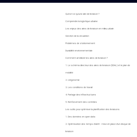
Qu’est-ce qu’une aire de livraison ?
Comprendre la logistique urbaine
Les enjeux des aires de livraison en milieu urbain
Gestion de la circulation
Problèmes de stationnement
Durabilité environnementale
Comment améliorer les aires de livraison ?
1. Le schéma directeur des aires de livraison (SDAL) et le plan de
mobilité
2. L’ergonomie
3. Les conditions de travail
4. Partage des infrastructures
5. Renforcement des contrôles
Les outils pour optimiser la planification des livraisons
1. Des données en open data
2. Optimisation des temps d’arrêt : mise en place d’un disque de
livraison