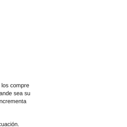
 los compre
rande sea su
incrementa
cuación.