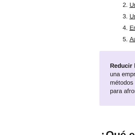
U
Un
E
A
Reducir 
una empr
métodos d
para afro
¿Qué e