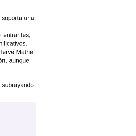
e soporta una
 entrantes,
ficativos.
 Hervé Mathe,
ón
, aunque
, subrayando