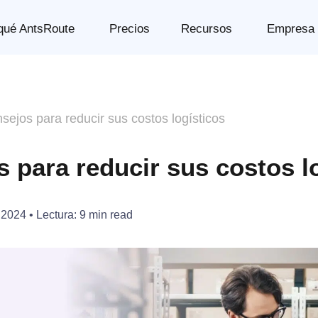
qué AntsRoute
Precios
Recursos
Empresa
sejos para reducir sus costos logísticos
 para reducir sus costos l
 2024
• Lectura:
9
min read