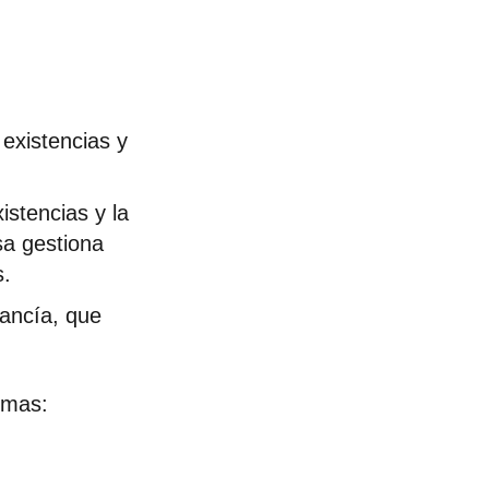
 existencias y
istencias y la
sa gestiona
s.
cancía, que
emas: