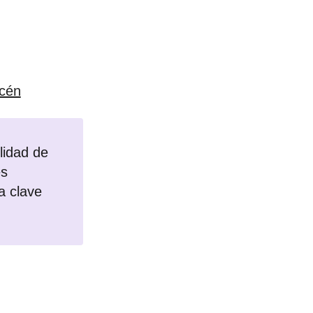
acén
lidad de
es
a clave