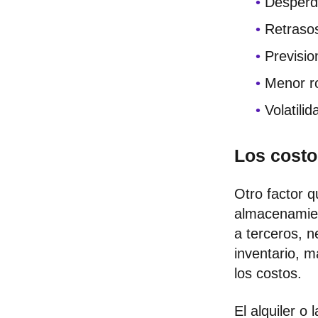
Desperdi
Retrasos
Previsio
Menor ro
Volatili
Los cost
Otro factor q
almacenamien
a terceros, 
inventario, 
los costos.
El alquiler o