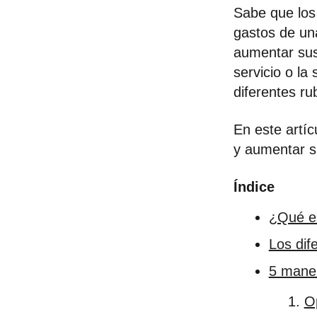
Sabe que los 
gastos de un
aumentar sus 
servicio o la 
diferentes ru
En este artí
y aumentar s
Índice
¿Qué es
Los dif
5 maner
Op