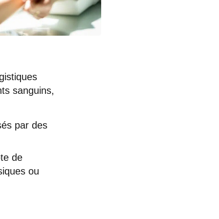
gistiques
nts sanguins,
sés par des
pte de
siques ou