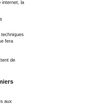
internet, la
s
s techniques
se fera
ttent de
miers
es aux