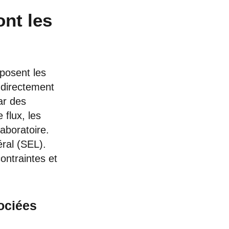
ont les
éposent les
 directement
ar des
 flux, les
aboratoire.
éral (SEL).
ontraintes et
ociées