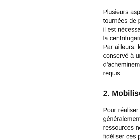
Plusieurs asp
tournées de 
il est nécess
la centrifugat
Par ailleurs, 
conservé à un
d’achemineme
requis.
2. Mobili
Pour réaliser
généralement 
ressources né
fidéliser ces 