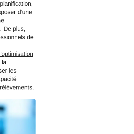
planification,
disposer d’une
me
. De plus,
fessionnels de
d’optimisation
 la
ser les
apacité
prélèvements.