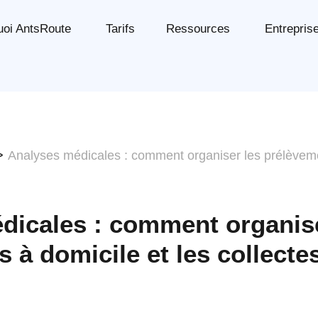
uoi AntsRoute
Tarifs
Ressources
Entrepris
>
Analyses médicales : comment organiser les prélèveme
dicales : comment organise
 à domicile et les collecte