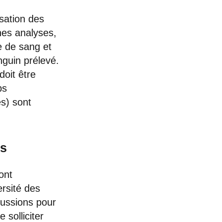
isation des
nes analyses,
e de sang et
anguin prélevé.
doit être
ps
s) sont
es
ont
ersité des
cussions pour
 solliciter