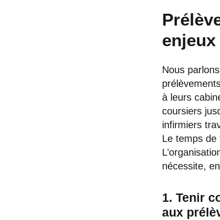
Prélève
enjeux 
Nous parlons 
prélèvements
à leurs cabi
coursiers jus
infirmiers tr
Le temps de t
L’organisatio
nécessite, en
1. Tenir 
aux prél