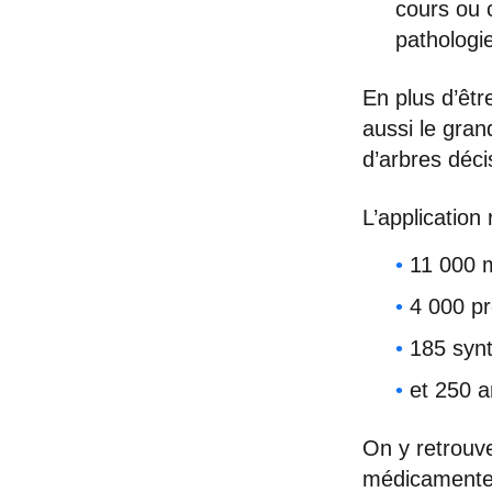
cours ou 
pathologie
En plus d’êtr
aussi le gra
d’arbres déci
L’application 
11 000 
4 000 pr
185 synt
et 250 
On y retrouve
médicamente