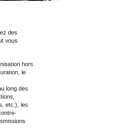
sez des
it vous
anisation hors
uration, le
au long des
tions,
, etc.), les
contre-
ansmissions