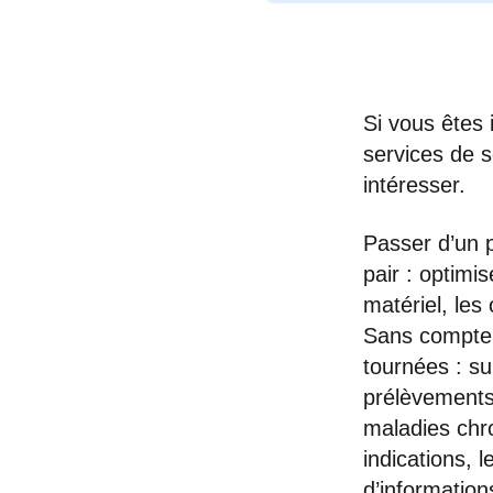
Si vous êtes 
services de s
intéresser.
Passer d’un p
pair : optimis
matériel, les
Sans compter
tournées : sur
prélèvements,
maladies chro
indications, 
d’information