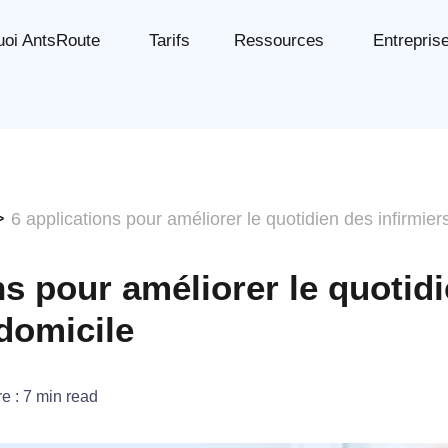
uoi AntsRoute
Tarifs
Ressources
Entrepris
>
6 applications pour améliorer le quotidien des infirmier
ns pour améliorer le quotid
 domicile
re :
7
min read