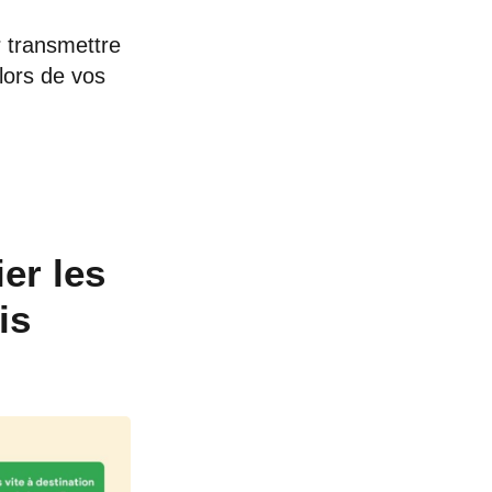
r transmettre
lors de vos
ier les
is