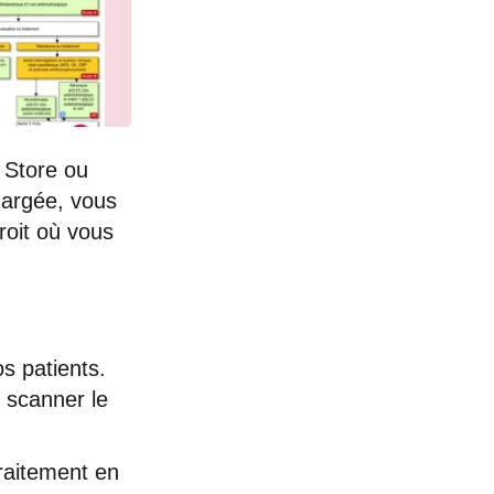
e Store ou
hargée, vous
roit où vous
s patients.
 scanner le
raitement en