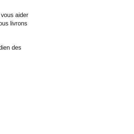
 vous aider
ous livrons
idien des