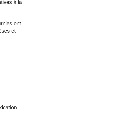
tives à la
urnies ont
èses et
xication