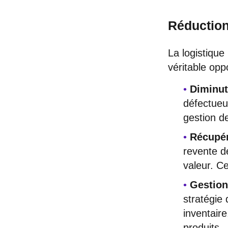
Réduction
La logistique
véritable opp
Diminut
défectueux
gestion d
Récupér
revente d
valeur. C
Gestion
stratégie 
inventaire
produits.