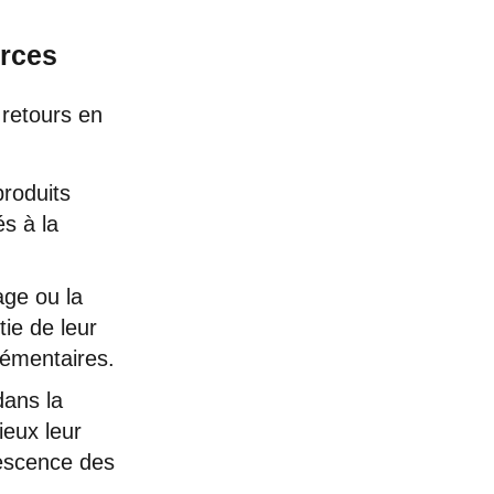
urces
 retours en
produits
és à la
age ou la
ie de leur
lémentaires.
dans la
ieux leur
lescence des