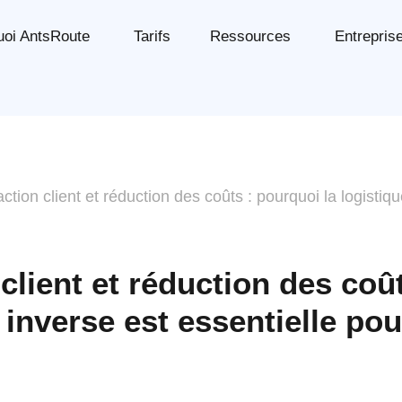
uoi AntsRoute
Tarifs
Ressources
Entrepris
action client et réduction des coûts : pourquoi la logistiq
 client et réduction des coû
e inverse est essentielle pou