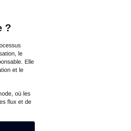
e ?
rocessus
sation, le
ponsable. Elle
tion et le
mode, où les
es flux et de