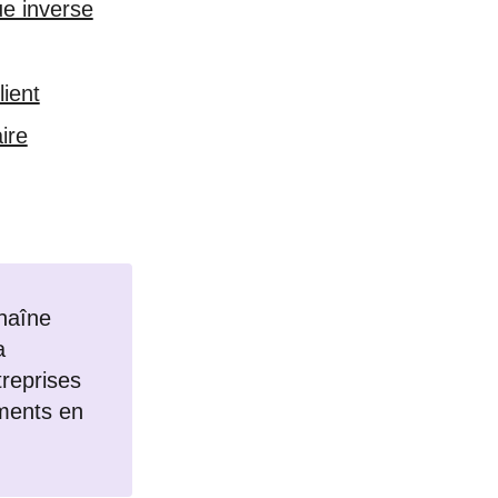
ue inverse
lient
ire
haîne
a
treprises
ements en