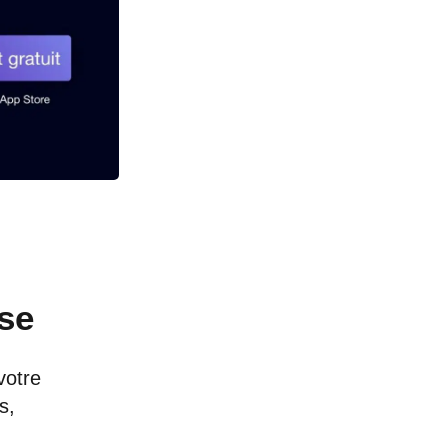
rse
votre
s,