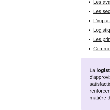
Les ava
Les sec
L’impact
Logisti
Les prin
Comment
La
logis
d’approvi
satisfact
renforce
matière 