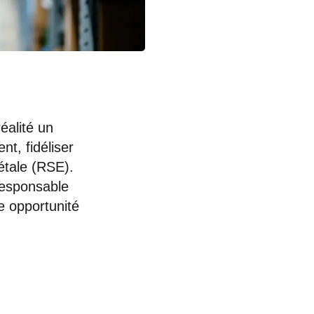
éalité un
nt, fidéliser
étale (RSE).
responsable
le opportunité