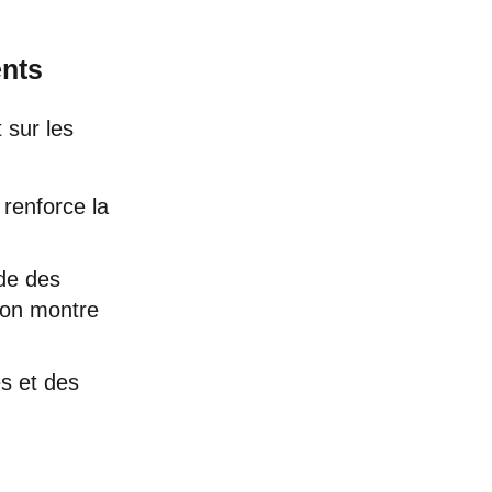
ents
 sur les
renforce la
de des
tion montre
s et des