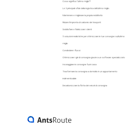
Cosa significa “ultimo miglio”?
Le 3 principali sfide della logistica dell’ultimo miglio.
Mantenere e migliorare la propria redditività
Ridurre l’impronta di carbonio dei trasporti
Soddisfare e fidelizzare i clienti
5 soluzioni realistiche per ottimizzare le tue consegne sull’ultimo
miglio
Condividere i flussi
Ottimizzare i giri di consegna grazie a un software specializzato
Incoraggiare le consegne fuori casa
Trasformare la consegna a domicilio in un appuntamento
indimenticabile
Decarbonizzare la flotta dei veicoli di consegna